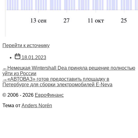
Перейти к источнику
Дата
18.01.2023
записи
Навигация
Предыдущая
←
Немецкая Wintershall Dea приняла решение полностью
запись:
уйти из России
по
Следующая
→
«АВТОВАЗ» готов предоставить площадку в
запись:
Петербурге для сборки электромобилей E-Neva
записям
© 2006 - 2026
ЕвроФинанс
Тема от
Anders Norén