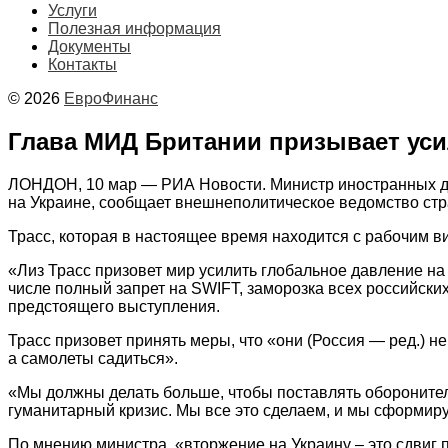
Услуги
Полезная информация
Документы
Контакты
© 2026
ЕвроФинанс
Глава МИД Британии призывает уси
ЛОНДОН, 10 мар — РИА Новости. Министр иностранных де
на Украине, сообщает внешнеполитическое ведомство стр
Трасс, которая в настоящее время находится с рабочим ви
«Лиз Трасс призовет мир усилить глобальное давление на
числе полный запрет на SWIFT, заморозка всех российски
предстоящего выступления.
Трасс призовет принять меры, что «они (Россия — ред.) не
а самолеты садиться».
«Мы должны делать больше, чтобы поставлять обороните
гуманитарный кризис. Мы все это сделаем, и мы сформиру
По мнению министра, «вторжение на Украину – это сдвиг 