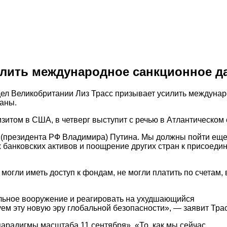
лить международное санкционное д
л Великобритании Лиз Трасс призывает усилить междунаро
аны.
зитом в США, в четверг выступит с речью в Атлантическом 
 (президента РФ Владимира) Путина. Мы должны пойти еще 
х банковских активов и поощрение других стран к присоед
 могли иметь доступ к фондам, не могли платить по счетам, 
льное вооружение и реагировать на ухудшающийся
ем эту новую эру глобальной безопасности», — заявит Трас
парадигмы масштаба 11 сентября». «То, как мы сейчас