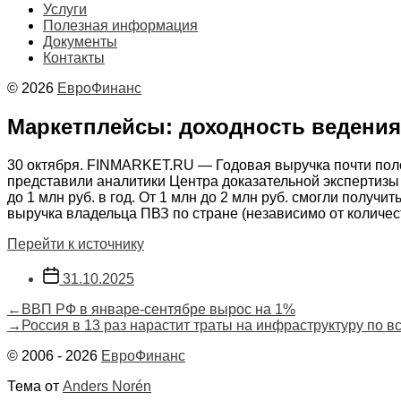
Услуги
Полезная информация
Документы
Контакты
© 2026
ЕвроФинанс
Маркетплейсы: доходность ведения
30 октября. FINMARKET.RU — Годовая выручка почти полови
представили аналитики Центра доказательной экспертизы 
до 1 млн руб. в год. От 1 млн до 2 млн руб. смогли получ
выручка владельца ПВЗ по стране (независимо от количест
Перейти к источнику
Дата
31.10.2025
записи
Навигация
Предыдущая
←
ВВП РФ в январе-сентябре вырос на 1%
запись:
Следующая
→
Россия в 13 раз нарастит траты на инфраструктуру по в
по
запись:
© 2006 - 2026
ЕвроФинанс
записям
Тема от
Anders Norén