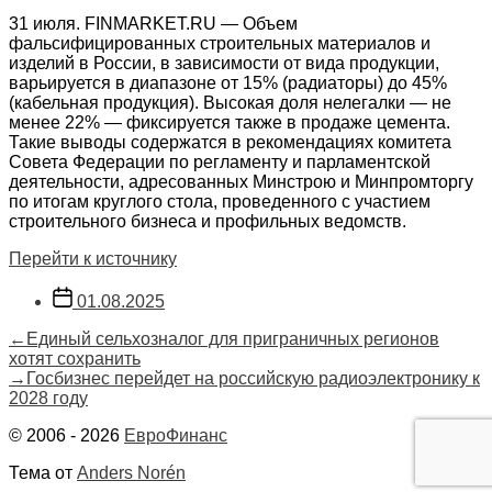
31 июля. FINMARKET.RU — Объем
фальсифицированных строительных материалов и
изделий в России, в зависимости от вида продукции,
варьируется в диапазоне от 15% (радиаторы) до 45%
(кабельная продукция). Высокая доля нелегалки — не
менее 22% — фиксируется также в продаже цемента.
Такие выводы содержатся в рекомендациях комитета
Совета Федерации по регламенту и парламентской
деятельности, адресованных Минстрою и Минпромторгу
по итогам круглого стола, проведенного с участием
строительного бизнеса и профильных ведомств.
Перейти к источнику
Дата
01.08.2025
записи
Навигация
Предыдущая
←
Единый сельхозналог для приграничных регионов
запись:
хотят сохранить
по
Следующая
→
Госбизнес перейдет на российскую радиоэлектронику к
запись:
2028 году
записям
© 2006 - 2026
ЕвроФинанс
Тема от
Anders Norén