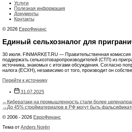
Услуги
Полезная информация
Документы
Контакты
© 2026
ЕвроФинанс
Единый сельхозналог для приграни
30 июля. FINMARKET.RU — Правительственная комиссия п
поддержать сельхозтоваропроизводителей (СТП) из пригр
источника, знакомых с итогами обсуждения. Согласно попр
налога (ЕСХН), независимо от того, производит он собств
Перейти к источнику
Дата
31.07.2025
записи
Навигация
Предыдущая
←
Кибератаки на промышленность стали более целенапр
запись:
Следующая
→
До 45% стройматериалов в РФ могут быть фальсифика
по
запись:
© 2006 - 2026
ЕвроФинанс
записям
Тема от
Anders Norén