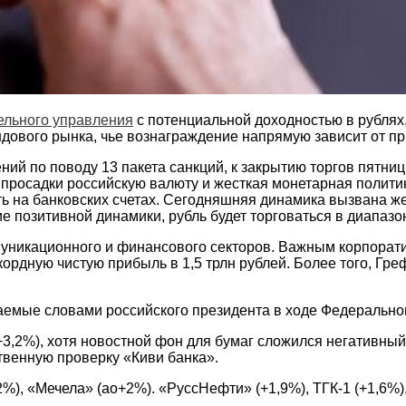
ельного управления
с потенциальной доходностью в рублях
ового рынка, чье вознаграждение напрямую зависит от пр
ий по поводу 13 пакета санкций, к закрытию торгов пятниц
от просадки российскую валюту и жесткая монетарная полит
ть на банковских счетах. Сегодняшняя динамика вызвана 
позитивной динамики, рубль будет торговаться в диапазон
муникационного и финансового секторов. Важным корпорат
кордную чистую прибыль в 1,5 трлн рублей. Более того, 
аемые словами российского президента в ходе Федерально
3,2%), хотя новостной фон для бумаг сложился негативный
твенную проверку «Киви банка».
2%), «Мечела» (ао+2%). «РуссНефти» (+1,9%), ТГК-1 (+1,6%)