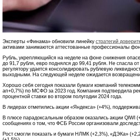
Эксперты «Финама» обновили линейку
стратегий доверит
активами занимаются аттестованные профессионалы фонд
Рубль, укрепляющийся на неделе на фоне снижения опасен
до 91,7 рубля, евро поднялся до 99,41 рубля. Не спасла 
регулятору удается консолидировать рублевую ликвиднос
выходными. На следующей неделе ожидается возвращение 
Хорошо себя сегодня показали бумаги компаний телеком
ап+0,7%) по МСФО за 2023 год. Компания подтвердила ре
процентной ставки во втором полугодии 2024 года.
В лидерах отметились акции «Яндекса» (+4%), поддержив
В плюсе парадоксальным образом оказались акции QIWI (+
сообщениях о том, что ФСБ России организовали доследс
Рост смогли показать и бумаги НЛМК (+2,3%), «ДЭКа» (+2,
(+1,5%).