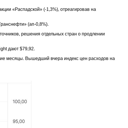
кции «Распадской» (-1,3%), отреагировав на
Транснефти» (ап-0,8%).
точников, решения отдельных стран о продлении
ght дают $79,92.
шие месяцы. Вышедший вчера индекс цен расходов на