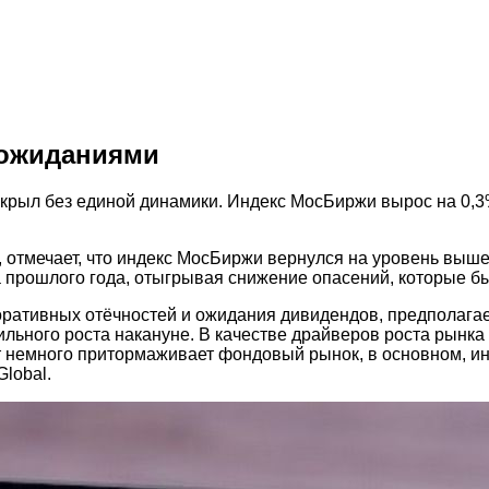
 ожиданиями
ыл без единой динамики. Индекс МосБиржи вырос на 0,3% 
, отмечает, что индекс МосБиржи вернулся на уровень выш
 прошлого года, отыгрывая снижение опасений, которые бы
поративных отёчностей и ожидания дивидендов, предполага
ильного роста накануне. В качестве драйверов роста рынк
т немного притормаживает фондовый рынок, в основном, и
lobal.