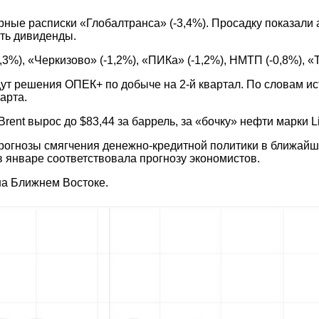
ные расписки «Глобалтранса» (-3,4%). Просадку показали а
ть дивиденды.
3%), «Черкизово» (-1,2%), «ПИКа» (-1,2%), НМТП (-0,8%), «
т решения ОПЕК+ по добыче на 2-й квартал. По словам ис
арта.
ent вырос до $83,44 за баррель, за «бочку» нефти марки Li
прогнозы смягчения денежно-кредитной политики в ближай
 январе соответствовала прогнозу экономистов.
а Ближнем Востоке.