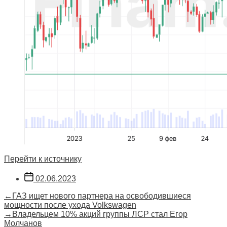
Перейти к источнику
Дата
02.06.2023
записи
Навигация
Предыдущая
←
ГАЗ ищет нового партнера на освободившиеся
запись:
мощности после ухода Volkswagen
по
Следующая
→
Владельцем 10% акций группы ЛСР стал Егор
запись:
Молчанов
записям