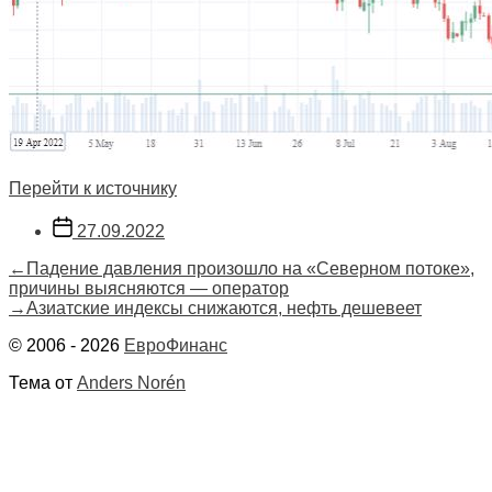
Перейти к источнику
Дата
27.09.2022
записи
Навигация
Предыдущая
←
Падение давления произошло на «Северном потоке»,
запись:
причины выясняются — оператор
по
Следующая
→
Азиатские индексы снижаются, нефть дешевеет
запись:
записям
© 2006 - 2026
ЕвроФинанс
Тема от
Anders Norén