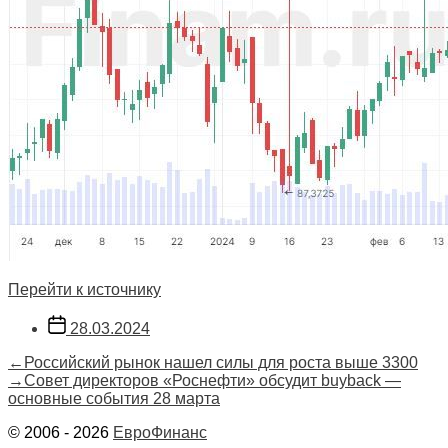
Перейти к источнику
Дата
28.03.2024
записи
Навигация
Предыдущая
←
Российский рынок нашел силы для роста выше 3300
запись:
Следующая
→
Совет директоров «Роснефти» обсудит buyback —
по
запись:
основные события 28 марта
записям
© 2006 - 2026
ЕвроФинанс