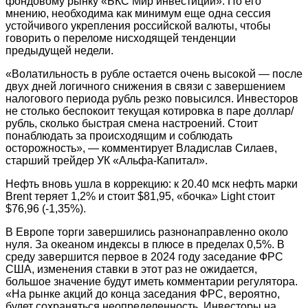
фондовому рынку «БКС Мир инвестиций». По его
мнению, необходима как минимум еще одна сессия
устойчивого укрепления российской валюты, чтобы
говорить о переломе нисходящей тенденции
предыдущей недели.
«Волатильность в рубле остается очень высокой — после
двух дней логичного снижения в связи с завершением
налогового периода рубль резко повысился. Инвесторов
не столько беспокоит текущая котировка в паре доллар/
рубль, сколько быстрая смена настроений. Стоит
понаблюдать за происходящим и соблюдать
осторожность», — комментирует Владислав Силаев,
старший трейдер УК «Альфа-Капитал».
Нефть вновь ушла в коррекцию: к 20.40 мск нефть марки
Brent теряет 1,2% и стоит $81,95, «бочка» Light стоит
$76,96 (-1,35%).
В Европе торги завершились разнонаправленно около
нуля. За океаном индексы в плюсе в пределах 0,5%. В
среду завершится первое в 2024 году заседание ФРС
США, изменения ставки в этот раз не ожидается,
большое значение будут иметь комментарии регулятора.
«На рынке акций до конца заседания ФРС, вероятно,
будет сохраняться неопределенность. Инвесторы на