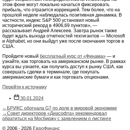
этом фоне могут локально начаться фиксировать
прибыль, что отразится коррекцией. Тем более, что на
прошлой неделе наблюдалась позитивная динамика. В
частности, индекс S&P 500 установил новый
исторический рекорд в 4906,69 пунктов», —
рассказывает Андрей Алексеев. Завтра рынок также
будет ждать выхода отчетностей техгигантов — Microsoft
и Alphabet, но они выйдут уже после окончания торгов в
США.
Пройдите новый
бесплатный курс от «Финама»
— и
узнайте, как торговать на американском рынке. В рамках
курса вы узнаете, как получить доступ к рынку США, как
совершать сделки в терминале, где покупать
американские бумаги и как торговать опционами.
Перейти к источнику
Дата
30.01.2024
записи
Навигация
Предыдущая
←
БРИКС обогнала G7 по доле в мировой экономике
запись:
Следующая
→
Совет директоров «Диасофта» рекомендовал
по
запись:
обратиться на Мосбиржу с заявлением о листинге
записям
© 2006 - 2026
ЕвроФинанс