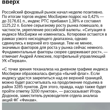
вверх
Российский фондовый рынок начал неделю позитивно.
По итогам торгов индекс МосБиржи подрос на 0,42% —
до 3176,61 п., индекс РТС прибавил 1,38% и составил
1125,22 п. Более серьезному росту рынка помешало, в
частности, укрепление российской валюты. «Ситуация в
индексе МосБиржи не изменилась. Котировки остаются в
рамках узкого нисходящего диапазона, однако
сдвинулись к верхней его границе. Тем не менее,
значимых факторов для роста у рынка сейчас немного.
Фундаментальные факторы скорее сдерживают рост», —
отмечает Андрей Алексеев, портфельный управляющий
УК «Первая».
«С точки зрения теханализа на дневном графике индекса
Мосбиржи образовалась фигура «бычий флаг». Если
индексу удастся закрепиться над ее верхней границей,
можно будет рассчитывать на продолжение подъема в
район 3285 пунктов. Для этого, правда, надо также будет
пройти отметку 3200 пунктов», — рассказывает Игорь
Додонов, заместитель руководителя отдела анализа
акций ФГ «Финам».