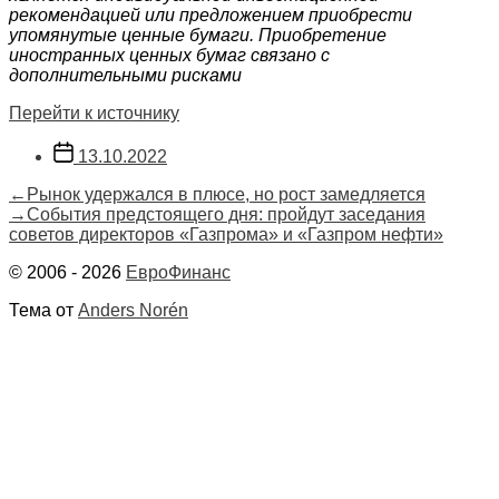
рекомендацией или предложением приобрести
упомянутые ценные бумаги. Приобретение
иностранных ценных бумаг связано с
дополнительными рисками
Перейти к источнику
Дата
13.10.2022
записи
Навигация
Предыдущая
←
Рынок удержался в плюсе, но рост замедляется
запись:
Следующая
→
События предстоящего дня: пройдут заседания
по
запись:
советов директоров «Газпрома» и «Газпром нефти»
записям
© 2006 - 2026
ЕвроФинанс
Тема от
Anders Norén