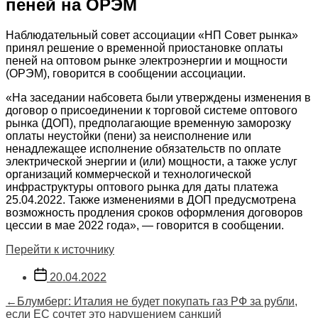
пеней на ОРЭМ
Наблюдательный совет ассоциации «НП Совет рынка»
принял решение о временной приостановке оплаты
пеней на оптовом рынке электроэнергии и мощности
(ОРЭМ), говорится в сообщении ассоциации.
«На заседании набсовета были утверждены изменения в
договор о присоединении к торговой системе оптового
рынка (ДОП), предполагающие временную заморозку
оплаты неустойки (пени) за неисполнение или
ненадлежащее исполнение обязательств по оплате
электрической энергии и (или) мощности, а также услуг
организаций коммерческой и технологической
инфраструктуры оптового рынка для даты платежа
25.04.2022. Также изменениями в ДОП предусмотрена
возможность продления сроков оформления договоров
цессии в мае 2022 года», — говорится в сообщении.
Перейти к источнику
Дата
20.04.2022
записи
Навигация
Предыдущая
←
Блумберг: Италия не будет покупать газ РФ за рубли,
запись:
если ЕС сочтет это нарушением санкций