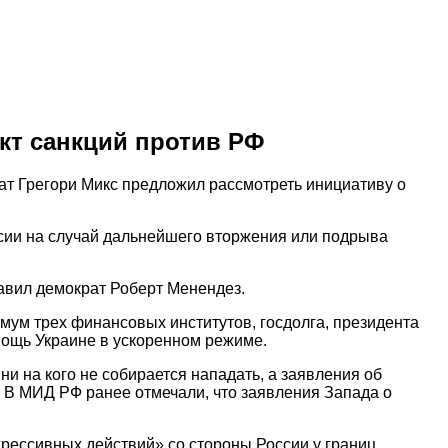
кт санкций против РФ
т Грегори Микс предложил рассмотреть инициативу о
ссии на случай дальнейшего вторжения или подрыва
тавил демократ Роберт Менендез.
имум трех финансовых институтов, госдолга, президента
мощь Украине в ускоренном режиме.
ни на кого не собирается нападать, а заявления об
. В МИД РФ ранее отмечали, что заявления Запада о
грессивных действий» со стороны России у границ