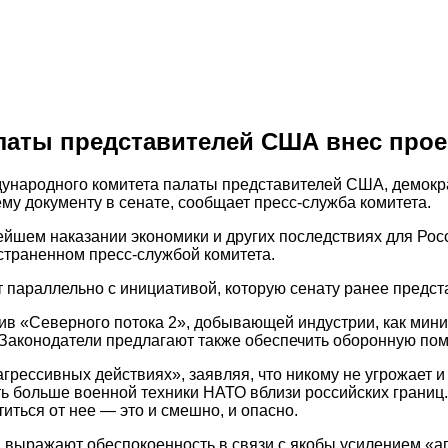
латы представителей США внес прое
ародного комитета палаты представителей США, демокра
му документу в сенате, сообщает пресс-служба комитета.
нейшем наказании экономики и других последствиях для Ро
остраненном пресс-службой комитета.
т параллельно с инициативой, которую сенату ранее предс
отив «Северного потока 2», добывающей индустрии, как мин
 Законодатели предлагают также обеспечить оборонную по
грессивных действиях», заявляя, что никому не угрожает и 
ть больше военной техники НАТО вблизи российских границ
иться от нее — это и смешно, и опасно.
я выражают обеспокоенность в связи с якобы усилением «а