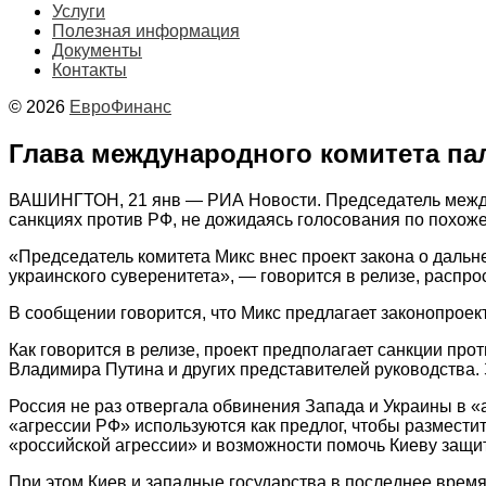
Услуги
Полезная информация
Документы
Контакты
© 2026
ЕвроФинанс
Глава международного комитета па
ВАШИНГТОН, 21 янв — РИА Новости. Председатель междун
санкциях против РФ, не дожидаясь голосования по похоже
«Председатель комитета Микс внес проект закона о даль
украинского суверенитета», — говорится в релизе, распр
В сообщении говорится, что Микс предлагает законопроек
Как говорится в релизе, проект предполагает санкции пр
Владимира Путина и других представителей руководства.
Россия не раз отвергала обвинения Запада и Украины в «а
«агрессии РФ» используются как предлог, чтобы размести
«российской агрессии» и возможности помочь Киеву защит
При этом Киев и западные государства в последнее врем