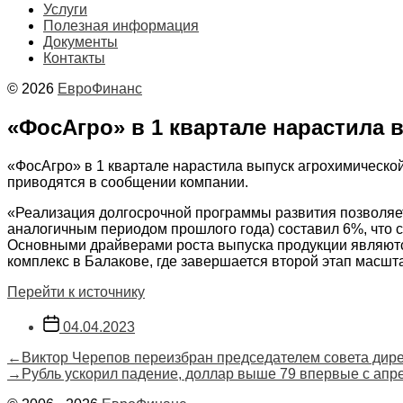
Услуги
Полезная информация
Документы
Контакты
© 2026
ЕвроФинанс
«ФосАгро» в 1 квартале нарастила 
«ФосАгро» в 1 квартале нарастила
выпуск агрохимической
приводятся в сообщении компании.
«Реализация долгосрочной программы развития позволяет
аналогичным периодом прошлого года) составил 6%, что с
Основными драйверами роста выпуска продукции являются
комплекс в Балакове, где завершается второй этап масшт
Перейти к источнику
Дата
04.04.2023
записи
Навигация
Предыдущая
←
Виктор Черепов переизбран председателем совета дир
запись:
Следующая
→
Рубль ускорил падение, доллар выше 79 впервые с апр
по
запись: