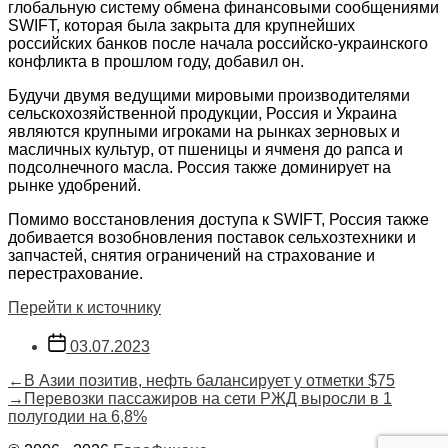
глобальную систему обмена финансовыми сообщениями
SWIFT, которая была закрыта для крупнейших
российских банков после начала российско-украинского
конфликта в прошлом году, добавил он.
Будучи двумя ведущими мировыми производителями
сельскохозяйственной продукции, Россия и Украина
являются крупными игроками на рынках зерновых и
масличных культур, от пшеницы и ячменя до рапса и
подсолнечного масла. Россия также доминирует на
рынке удобрений.
Помимо восстановления доступа к SWIFT, Россия также
добивается возобновления поставок сельхозтехники и
запчастей, снятия ограничений на страхование и
перестрахование.
Перейти к источнику
Дата
03.07.2023
записи
Навигация
Предыдущая
←
В Азии позитив, нефть балансирует у отметки $75
запись:
Следующая
→
Перевозки пассажиров на сети РЖД выросли в 1
по
запись:
полугодии на 6,8%
записям