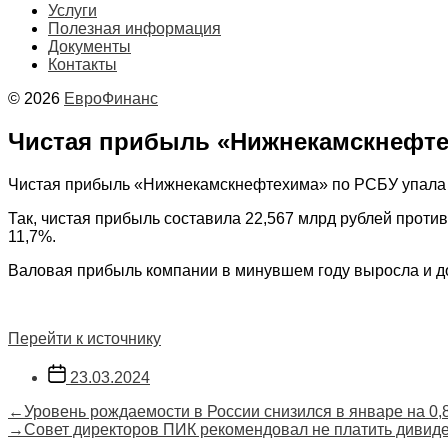
Услуги
Полезная информация
Документы
Контакты
© 2026
ЕвроФинанс
Чистая прибыль «Нижнекамскнефтех
Чистая прибыль «Нижнекамскнефтехима» по РСБУ упала в 
Так, чистая прибыль составила 22,567 млрд рублей против
11,7%.
Валовая прибыль компании в минувшем году выросла и дос
Перейти к источнику
Дата
23.03.2024
записи
Навигация
Предыдущая
←
Уровень рождаемости в России снизился в январе на 0
запись:
Следующая
→
Совет директоров ПИК рекомендовал не платить дивиде
по
запись: