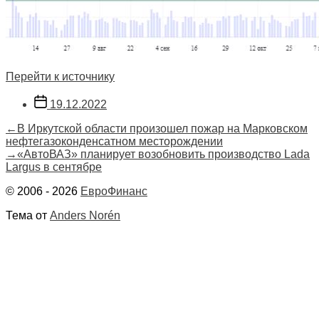
Перейти к источнику
Дата
19.12.2022
записи
Навигация
Предыдущая
←
В Иркутской области произошел пожар на Марковском
запись:
нефтегазоконденсатном месторождении
по
Следующая
→
«АвтоВАЗ» планирует возобновить производство Lada
запись:
Largus в сентябре
записям
© 2006 - 2026
ЕвроФинанс
Тема от
Anders Norén