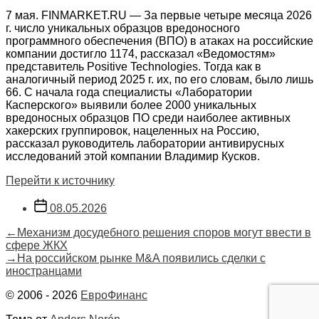
7 мая. FINMARKET.RU — За первые четыре месяца 2026
г. число уникальных образцов вредоносного
программного обеспечения (ВПО) в атаках на российские
компании достигло 1174, рассказал «Ведомостям»
представитель Positive Technologies. Тогда как в
аналогичный период 2025 г. их, по его словам, было лишь
66. С начала года специалисты «Лаборатории
Касперского» выявили более 2000 уникальных
вредоносных образцов ПО среди наиболее активных
хакерских группировок, нацеленных на Россию,
рассказал руководитель лаборатории антивирусных
исследований этой компании Владимир Кусков.
Перейти к источнику
Дата
08.05.2026
записи
Навигация
Предыдущая
←
Механизм досудебного решения споров могут ввести в
запись:
сфере ЖКХ
по
Следующая
→
На российском рынке M&A появились сделки с
запись:
иностранцами
записям
© 2006 - 2026
ЕвроФинанс