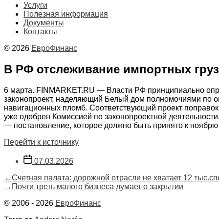
Услуги
Полезная информация
Документы
Контакты
© 2026
ЕвроФинанс
В РФ отслеживание импортных груз
6 марта. FINMARKET.RU — Власти РФ принципиально опре
законопроект, наделяющий Белый дом полномочиями по о
навигационных пломб. Соответствующий проект поправок
уже одобрен Комиссией по законопроектной деятельности. 
— постановление, которое должно быть принято к ноябрю
Перейти к источнику
Дата
07.03.2026
записи
Навигация
Предыдущая
←
Счетная палата: дорожной отрасли не хватает 12 тыс.с
запись:
Следующая
→
Почти треть малого бизнеса думает о закрытии
по
запись:
© 2006 - 2026
ЕвроФинанс
записям