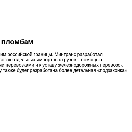
м пломбам
им российской границы. Минтранс разработал
возок отдельных импортных грузов с помощью
ми перевозками и к уставу железнодорожных перевозок
у также будет разработана более детальная «подзаконка»