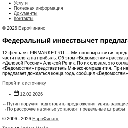
Услуги
Полезная информация
Документы
Контакты
© 2026
ЕвроФинанс
Федеральный инвествычет предлаг
12 февраля. FINMARKET.RU — Минэкономразвития предло
части налога на прибыль. Об этом «Ведомостям» расска
«Деловой России» Алексей Репик. По их словам, это сог
«Ведомостям» представитель Минэкономразвития. При нео
предлагает дождаться конца года, сообщил «Ведомостям»
Перейти к источнику
Дата
12.02.2026
записи
Навигация
Предыдущая
←
Путин поручил подготовить предложения, увязывающие с
запись:
Следующая
→
По рассрочке на жилье установят предельные штрафы
по
запись:
© 2006 - 2026
ЕвроФинанс
записям