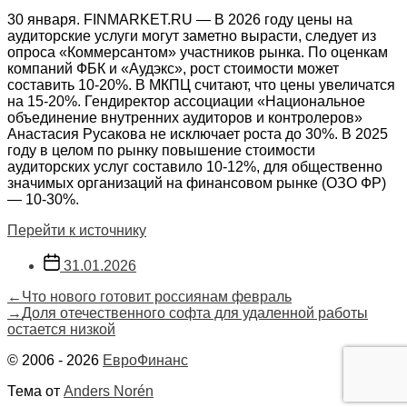
30 января. FINMARKET.RU — В 2026 году цены на
аудиторские услуги могут заметно вырасти, следует из
опроса «Коммерсантом» участников рынка. По оценкам
компаний ФБК и «Аудэкс», рост стоимости может
составить 10-20%. В МКПЦ считают, что цены увеличатся
на 15-20%. Гендиректор ассоциации «Национальное
объединение внутренних аудиторов и контролеров»
Анастасия Русакова не исключает роста до 30%. В 2025
году в целом по рынку повышение стоимости
аудиторских услуг составило 10-12%, для общественно
значимых организаций на финансовом рынке (ОЗО ФР)
— 10-30%.
Перейти к источнику
Дата
31.01.2026
записи
Навигация
Предыдущая
←
Что нового готовит россиянам февраль
запись:
Следующая
→
Доля отечественного софта для удаленной работы
по
запись:
остается низкой
записям
© 2006 - 2026
ЕвроФинанс
Тема от
Anders Norén