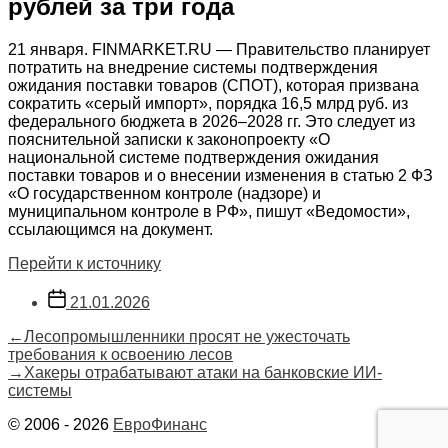
рублей за три года
21 января. FINMARKET.RU — Правительство планирует
потратить на внедрение системы подтверждения
ожидания поставки товаров (СПОТ), которая призвана
сократить «серый импорт», порядка 16,5 млрд руб. из
федерального бюджета в 2026–2028 гг. Это следует из
пояснительной записки к законопроекту «О
национальной системе подтверждения ожидания
поставки товаров и о внесении изменения в статью 2 ФЗ
«О государственном контроле (надзоре) и
муниципальном контроле в РФ», пишут «Ведомости»,
ссылающимся на документ.
Перейти к источнику
Дата
21.01.2026
записи
Навигация
Предыдущая
←
Лесопромышленники просят не ужесточать
запись:
требования к освоению лесов
по
Следующая
→
Хакеры отрабатывают атаки на банковские ИИ-
запись:
системы
записям
© 2006 - 2026
ЕвроФинанс