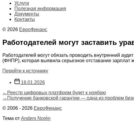
Услуги
Полезная информация
Документы
Контакты
© 2026
ЕвроФинанс
Работодателей могут заставить ур
Работодателей могут обязать проводить внутренний ауди
(ФНПР), которая выявила серьезное отставание зарплат 
Перейти к источнику
Дата
16.01.2026
записи
Навигация
Предыдущая
←
Реестр цифровых платформ будет к ноябрю
запись:
Следующая
→
Получение банковской гарантии — одна из проблем биз
по
запись:
© 2006 - 2026
ЕвроФинанс
записям
Тема от
Anders Norén