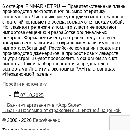
6 октября. FINMARKET.RU — Правительственные планы
производства лекарств в РФ вызывают критику
экономистов. Чиновники уже утвердили много планов и
стратегий, которые не всегда согласуются между собой.
Но главная претензия в том, что власти не помогают
импортозамещению и разработке оригинальных
лекарств. Фармацевтическую отрасль ведут по пути
копирующего развития с сохранением зависимости от
импорта субстанций. Российские компании продолжат
производство дженериков, а прирост новых лекарств
внутри страны будет происходить в основном за счет
импорта. Такой разбор госполитики представлен
экспертами Института экономики РАН на страницах
«Независимой газеты».
Перейти к источнику
Дата
07.10.2025
записи
Навигация
Предыдущая
←
Банки «партизанят» в «App Store»
запись:
Следующая
→
Банки навязывают страховки с 18-кратной наценкой
по
запись:
© 2006 - 2026
ЕвроФинанс
записям