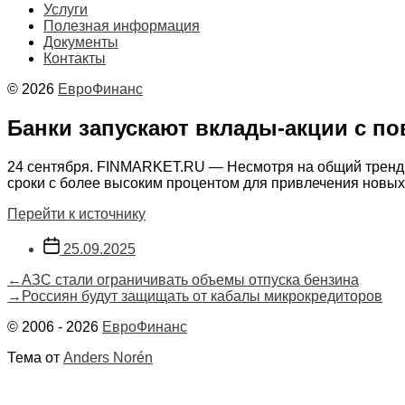
Услуги
Полезная информация
Документы
Контакты
© 2026
ЕвроФинанс
Банки запускают вклады-акции с 
24 сентября. FINMARKET.RU — Несмотря на общий тренд к
сроки с более высоким процентом для привлечения новых
Перейти к источнику
Дата
25.09.2025
записи
Навигация
Предыдущая
←
АЗС стали ограничивать объемы отпуска бензина
запись:
Следующая
→
Россиян будут защищать от кабалы микрокредиторов
по
запись:
© 2006 - 2026
ЕвроФинанс
записям
Тема от
Anders Norén