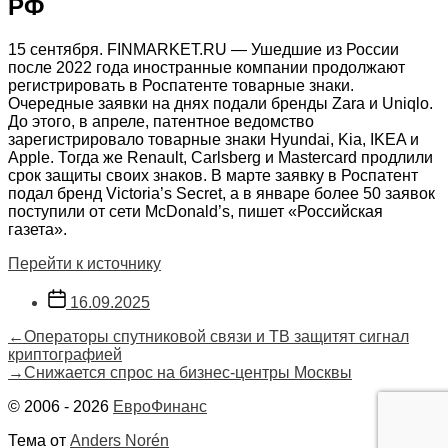
РФ
15 сентября. FINMARKET.RU — Ушедшие из России
после 2022 года иностранные компании продолжают
регистрировать в Роспатенте товарные знаки.
Очередные заявки на днях подали бренды Zara и Uniqlo.
До этого, в апреле, патентное ведомство
зарегистрировало товарные знаки Hyundai, Kia, IKEA и
Apple. Тогда же Renault, Carlsberg и Mastercard продлили
срок защиты своих знаков. В марте заявку в Роспатент
подал бренд Victoria’s Secret, а в январе более 50 заявок
поступили от сети McDonald’s, пишет «Российская
газета».
Перейти к источнику
Дата
16.09.2025
записи
Навигация
Предыдущая
←
Операторы спутниковой связи и ТВ защитят сигнал
запись:
криптографией
по
Следующая
→
Снижается спрос на бизнес-центры Москвы
запись:
записям
© 2006 - 2026
ЕвроФинанс
Тема от
Anders Norén