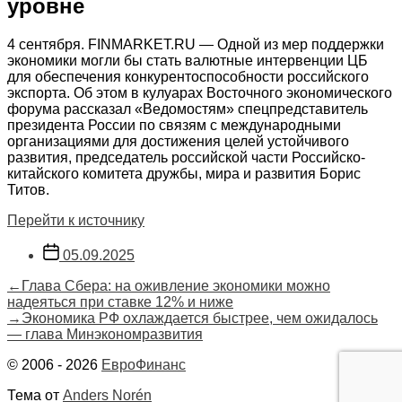
уровне
4 сентября. FINMARKET.RU — Одной из мер поддержки
экономики могли бы стать валютные интервенции ЦБ
для обеспечения конкурентоспособности российского
экспорта. Об этом в кулуарах Восточного экономического
форума рассказал «Ведомостям» спецпредставитель
президента России по связям с международными
организациями для достижения целей устойчивого
развития, председатель российской части Российско-
китайского комитета дружбы, мира и развития Борис
Титов.
Перейти к источнику
Дата
05.09.2025
записи
Навигация
Предыдущая
←
Глава Сбера: на оживление экономики можно
запись:
надеяться при ставке 12% и ниже
по
Следующая
→
Экономика РФ охлаждается быстрее, чем ожидалось
запись:
— глава Минэкономразвития
записям
© 2006 - 2026
ЕвроФинанс
Тема от
Anders Norén