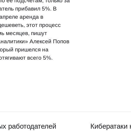
о ее подсчетам, только за
атель прибавил 5%. В
апреле аренда в
дешеветь, этот процесс
ь месяцев, пишут
Аналитики» Алексей Попов
оторый пришелся на
отягивают всего 5%.
ых работодателей
Кибератаки