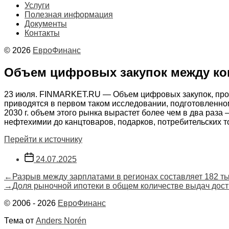
Услуги
Полезная информация
Документы
Контакты
© 2026
ЕвроФинанс
Объем цифровых закупок между ком
23 июля. FINMARKET.RU — Объем цифровых закупок, провед
приводятся в первом таком исследовании, подготовленном
2030 г. объем этого рынка вырастет более чем в два раза 
нефтехимии до канцтоваров, подарков, потребительских т
Перейти к источнику
Дата
24.07.2025
записи
Навигация
Предыдущая
←
Разрыв между зарплатами в регионах составляет 182 тыс
запись:
Следующая
→
Доля рыночной ипотеки в общем количестве выдач дос
по
запись:
© 2006 - 2026
ЕвроФинанс
записям
Тема от
Anders Norén