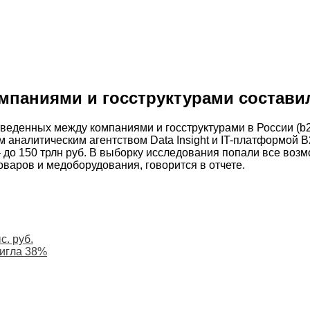
паниями и госструктурами составил 
енных между компаниями и госструктурами в России (b2b и 
 аналитическим агентством Data Insight и IT-платформой B
– до 150 трлн руб. В выборку исследования попали все возм
оваров и медоборудования, говорится в отчете.
. руб.
тигла 38%