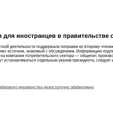
в для иностранцев в правительстве
ой деятельности поддержала поправки ко второму чтению 
м» источник, знакомый с обсуждением. Информацию подтве
а компании потребительского сектора — общепит, производ
ут устанавливаться отдельным указом президента, следует 
цифрового неравенства недостаточно эффективно