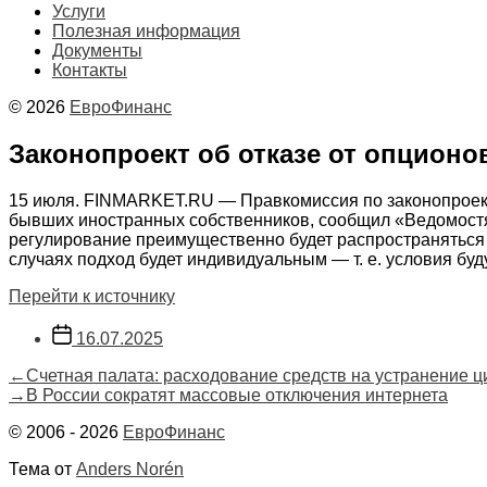
Услуги
Полезная информация
Документы
Контакты
© 2026
ЕвроФинанс
Законопроект об отказе от опционо
15 июля. FINMARKET.RU — Правкомиссия по законопроектн
бывших иностранных собственников, сообщил «Ведомостя
регулирование преимущественно будет распространяться н
случаях подход будет индивидуальным — т. е. условия буд
Перейти к источнику
Дата
16.07.2025
записи
Навигация
Предыдущая
←
Счетная палата: расходование средств на устранение 
запись:
Следующая
→
В России сократят массовые отключения интернета
по
запись:
© 2006 - 2026
ЕвроФинанс
записям
Тема от
Anders Norén