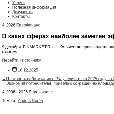
Услуги
Полезная информация
Документы
Контакты
© 2026
ЕвроФинанс
В каких сферах наиболее заметен 
9 декабря. FINMARKET.RU — Количество производственных
газете».
Перейти к источнику
Дата
10.12.2025
записи
Навигация
Предыдущая
←
Плотность роботизации в РФ увеличится в 2025 году на
запись:
Следующая
→
Экономия потребителей привела к сокращению площаде
по
запись:
© 2006 - 2026
ЕвроФинанс
записям
Тема от
Anders Norén