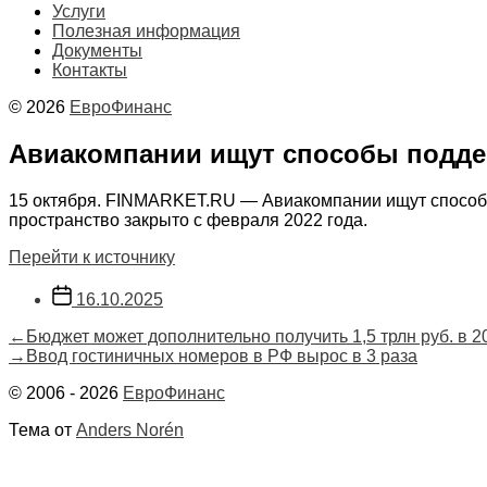
Услуги
Полезная информация
Документы
Контакты
© 2026
ЕвроФинанс
Авиакомпании ищут способы подде
15 октября. FINMARKET.RU — Авиакомпании ищут способы
пространство закрыто с февраля 2022 года.
Перейти к источнику
Дата
16.10.2025
записи
Навигация
Предыдущая
←
Бюджет может дополнительно получить 1,5 трлн руб. в 2
запись:
Следующая
→
Ввод гостиничных номеров в РФ вырос в 3 раза
по
запись:
© 2006 - 2026
ЕвроФинанс
записям
Тема от
Anders Norén