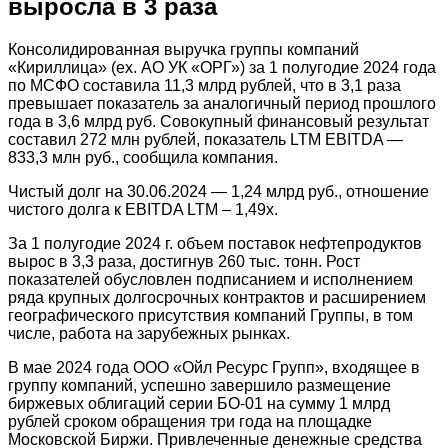
выросла в 3 раза
Консолидированная выручка группы компаний
«Кириллица» (ex. АО УК «ОРГ») за 1 полугодие 2024 года
по МСФО составила 11,3 млрд рублей, что в 3,1 раза
превышает показатель за аналогичный период прошлого
года в 3,6 млрд руб. Совокупный финансовый результат
составил 272 млн рублей, показатель LTM EBITDA —
833,3 млн руб., сообщила компания.
Чистый долг на 30.06.2024 — 1,24 млрд руб., отношение
чистого долга к EBITDA LTM – 1,49х.
За 1 полугодие 2024 г. объем поставок нефтепродуктов
вырос в 3,3 раза, достигнув 260 тыс. тонн. Рост
показателей обусловлен подписанием и исполнением
ряда крупных долгосрочных контрактов и расширением
географического присутствия компаний Группы, в том
числе, работа на зарубежных рынках.
В мае 2024 года ООО «Ойл Ресурс Групп», входящее в
группу компаний, успешно завершило размещение
биржевых облигаций серии БО-01 на сумму 1 млрд
рублей сроком обращения три года на площадке
Московской Биржи. Привлеченные денежные средства