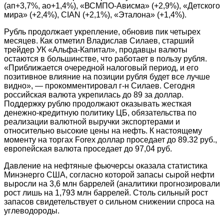
(ап+3,7%, ао+1,4%), «ВСМПО-Ависма» (+2,9%), «Детского
мира» (+2,4%),
CIAN
(+2,1%), «Эталона» (+1,4%).
Рубль продолжает укрепление, обновив пик четырех
месяцев. Как отметил Владислав Силаев, старший
трейдер УК «Альфа-Капитал», продавцы валюты
остаются в большинстве, что работает в пользу рубля.
«Приближается очередной налоговый период, и его
позитивное влияние на позиции рубля будет все лучше
видно», — прокомментировал г-н Силаев. Сегодня
российская валюта укрепилась до 89 за доллар.
Поддержку рублю продолжают оказывать жесткая
денежно-кредитную политику ЦБ, обязательства по
реализации валютной выручки экспортерами и
относительно высокие цены на нефть. К настоящему
моменту на торгах Forex доллар проседает до 89.32 руб.,
европейская валюта проседает до 97,04 руб.
Давление на нефтяные фьючерсы оказала статистика
Минэнерго США, согласно которой запасы сырой нефти
выросли на 3,6 млн баррелей (аналитики прогнозировали
рост лишь на 1,793 млн баррелей. Столь сильный рост
запасов свидетельствует о сильном снижении спроса на
углеводороды.