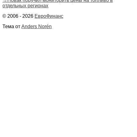
→
Новак поручил мониторить цены на топливо в
запись:
отдельных регионах
записям
© 2006 - 2026
ЕвроФинанс
Тема от
Anders Norén