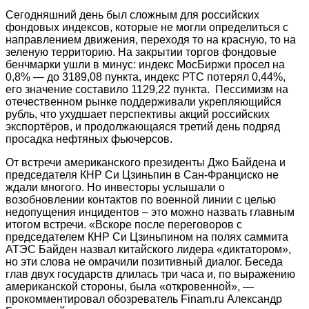
Сегодняшний день был сложным для российских
фондовых индексов, которые не могли определиться с
направлением движения, переходя то на красную, то на
зеленую территорию. На закрытии торгов фондовые
бенчмарки ушли в минус: индекс МосБиржи просел на
0,8% — до 3189,08 пункта, индекс РТС потерял 0,44%,
его значение составило 1129,22 пункта.
Пессимизм на
отечественном рынке поддерживали укрепляющийся
рубль, что ухудшает перспективы акций российских
экспортёров, и продолжающаяся третий день подряд
просадка нефтяных фьючерсов.
От встречи американского президенты Джо Байдена и
председателя КНР Си Цзиньпин в Сан-Франциско не
ждали многого. Но инвесторы услышали о
возобновлении контактов по военной линии с целью
недопущения инцидентов – это можно назвать главным
итогом встречи. «Вскоре после переговоров с
председателем КНР Си Цзиньпином на полях саммита
АТЭС Байден назвал китайского лидера «диктатором»,
но эти слова не омрачили позитивный диалог. Беседа
глав двух государств длилась три часа и, по выражению
американской стороны, была «откровенной», —
прокомментировал обозреватель Finam.ru Александр