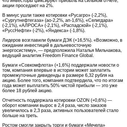
что инвесторы фиксируют прибыль на сильном отчете,
акции проседают на 2%.
В минус ушли также котировки «Русагро» (-2,2%),
«Сургутнефтегаза» (ао-2,2%, ап-1,6%), «Селигдара»
(-2,1%), «АЛРОСА» (-2,1%), «Распадской» (-2,1%),
«РуссНефти» (-2%), «Яндекса» (-1,8%).
Лидеров возглавили бумаги ДЭК (+16,5%). «Возможно, в
ожидании инвестиций в дальневосточную
энергосистему», — предположила Наталья Мильчакова,
ведущий аналитик Freedom Finance Global.
Бумаги «Совкомфлота» (+1,6%) поддержали новости о
том, компания впервые в истории может заплатить
промежуточные дивиденды в размере 6,32 рубля на
акцию. Более того, компания подтвердила, что по итогам
года может выплатить 50% чистой прибыли — это уже
более 18 рублей акцию.
Отчетность поддержала котировки OZON (+0,6%) —
оборот компании вырос в 2,4 раза, число заказов
увеличилось в 2,3 раза, активных пользователей стало
больше на треть.
Ростом смогли закрыть торги и бумаги «Мечела»