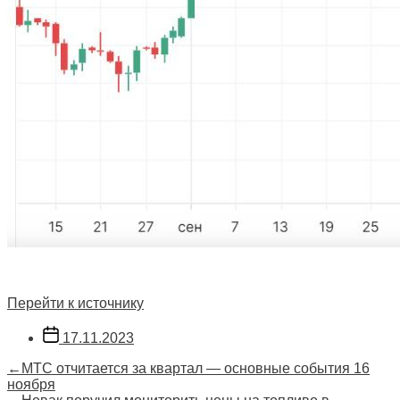
Перейти к источнику
Дата
17.11.2023
записи
Навигация
Предыдущая
←
МТС отчитается за квартал — основные события 16
запись:
ноября
по
Следующая