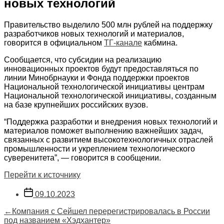
новых технологий
Правительство выделило 500 млн рублей на поддержку
разработчиков новых технологий и материалов,
говорится в официальном
ТГ-канале
кабмина.
Сообщается, что субсидии на реализацию
инновационных проектов будут предоставляться по
линии Минобрнауки и Фонда поддержки проектов
Национальной технологической инициативы центрам
Национальной технологической инициативы, созданным
на базе крупнейших российских вузов.
“Поддержка разработки и внедрения новых технологий и
материалов поможет выполнению важнейших задач,
связанных с развитием высокотехнологичных отраслей
промышленности и укреплением технологического
суверенитета”, — говорится в сообщении.
Перейти к источнику
Дата
09.10.2023
записи
Навигация
Предыдущая
←
Компания с Сейшел перерегистрировалась в России
запись:
под названием «Хэдхантер»