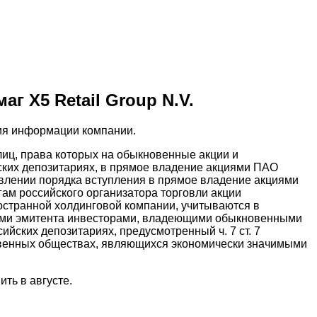
г X5 Retail Group N.V.
тия информации компании.
лиц, права которых на обыкновенные акции и
йских депозитариях, в прямое владение акциями ПАО
овлении порядка вступления в прямое владение акциями
ам российского организатора торговли акции
остранной холдинговой компании, учитываются в
иями эмитента инвесторами, владеющими обыкновенными
ийских депозитариях, предусмотренный ч. 7 ст. 7
твенных обществах, являющихся экономически значимыми
ить в августе.