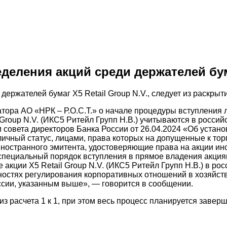
еления акций среди держателей бума
ержателей бумаг X5 Retail Group N.V., следует из раскры
тора АО «НРК – Р.О.С.Т.» о начале процедуры вступления 
Group N.V. (ИКС5 Ритейл Групп Н.В.) учитываются в росси
 совета директоров Банка России от 26.04.2024 «Об устан
чный статус, лицами, права которых на допущенные к торг
ностранного эмитента, удостоверяющие права на акции ин
т специальный порядок вступления в прямое владения акц
ции X5 Retail Group N.V. (ИКС5 Ритейл Групп Н.В.) в росс
нностях регулирования корпоративных отношений в хозяйс
сии, указанным выше», — говорится в сообщении.
з расчета 1 к 1, при этом весь процесс планируется заверш