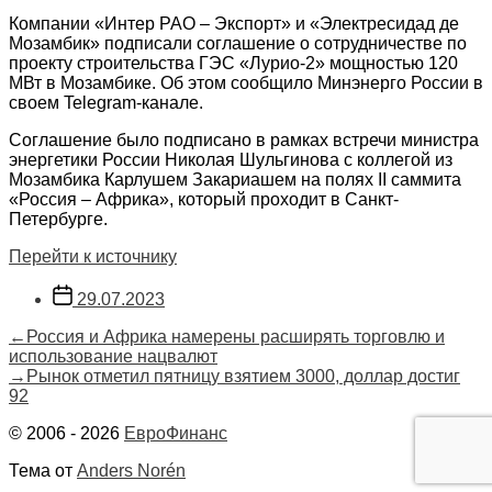
Компании «Интер РАО – Экспорт» и «Электресидад де
Мозамбик» подписали соглашение о сотрудничестве по
проекту строительства ГЭС «Лурио-2» мощностью 120
МВт в Мозамбике. Об этом сообщило Минэнерго России в
своем Telegram-канале.
Соглашение было подписано в рамках встречи министра
энергетики России Николая Шульгинова c коллегой из
Мозамбика Карлушем Закариашем на полях II саммита
«Россия – Африка», который проходит в Санкт-
Петербурге.
Перейти к источнику
Дата
29.07.2023
записи
Навигация
Предыдущая
←
Россия и Африка намерены расширять торговлю и
запись:
использование нацвалют
по
Следующая
→
Рынок отметил пятницу взятием 3000, доллар достиг
запись:
92
записям
© 2006 - 2026
ЕвроФинанс
Тема от
Anders Norén