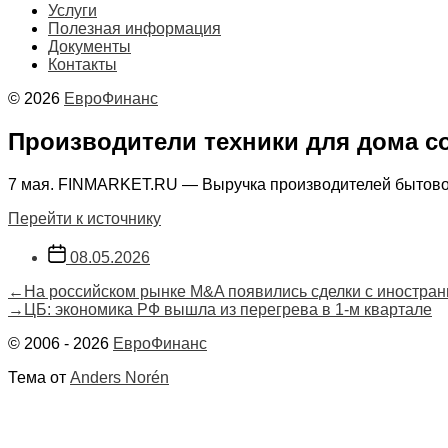
Услуги
Полезная информация
Документы
Контакты
© 2026
ЕвроФинанс
Производители техники для дома со
7 мая. FINMARKET.RU — Выручка производителей бытовой т
Перейти к источнику
Дата
08.05.2026
записи
Навигация
Предыдущая
←
На российском рынке M&A появились сделки с иностра
запись:
Следующая
→
ЦБ: экономика РФ вышла из перегрева в 1-м квартале
по
запись:
© 2006 - 2026
ЕвроФинанс
записям
Тема от
Anders Norén