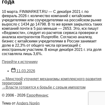
года
10 марта. FINMARKET.RU — С декабря 2021 г. по
февраль 2026 г. количество компаний с китайскими
учредителями или соучредителями на российском рынке
выросло с 1434 до 14798. В то же время закрылось таких
компаний почти в 5 раз меньше — 2653. Это, кск пишут
«Ведомости», следует из расчетов сервиса проверки и
анализа контрагентов Rusprofile. Согласно анализу,
бизнес с китайскими учредителями в России занимает
долю в 22,3% от общего числа организаций с
иностранным участием. В конце декабря 2021 г. эта доля
составляла лишь 3,6%.
Перейти к источнику
Дата
11.03.2026
записи
Навигация
Предыдущая
←
Минстрой уточняет механизмы комплексного развития
запись:
территорий
по
Следующая
→
Власти готовятся к борьбе с серым импортом
запись:
записям
© 2006 - 2026
ЕвроФинанс
Тема от
Anders Norén