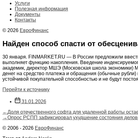
Услуги
Полезная информация
Документы
Контакты
© 2026
ЕвроФинанс
Найден способ спасти от обесценив
30 января. FINMARKET.RU — В России предложили ввести 
выполняет функцию накопления. Введение индексируемог
академик, директор МШЭ (Московская школа экономики) М
денег на средство платежа и обращения (обычные рубли) 
устойчивой покупательной способностью и не будут посто
Перейти к источнику
Дата
31.01.2026
записи
Навигация
Предыдущая
←
Доля отечественного софта для удаленной работы остае
запись:
Следующая
→
Опрос РСПП зафиксировал ухудшение состояния делов
по
запись:
© 2006 - 2026
ЕвроФинанс
записям