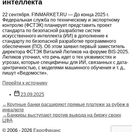
интеллекта
22 сентября. FINMARKET.RU — До конца 2025 г.
Федеральная служба по техническому и экспортному
контролю (ФСТЭК) планирует представить проект
стандарта по безопасной разработке систем
искусственного интеллекта (ИИ) в дополнение к
стандарту по безопасной разработке программного
обеспечения (ПО). Об этом заявил первый заместитель
директора ФСТЭК Виталий Лютиков на форуме BIS-2025.
Лютиков уточнил, что речь идет о тех уязвимостях и
угрозах, которые специфичны для ИИ, связанных с дата-
центричностью, с моделями машинного обучения и т. д.,
пишут «Ведомости».
Перейти к источнику
Дата
23.09.2025
записи
Навигация
Предыдущая
←
Крупные банки расширяют прямые платежи за рубеж в
запись:
инвалюте
по
Следующая
→
Банкиры выступают против вывода на биржу своих
запись:
ЦФА
записям
© 2006 - 2026
ЕвроФинанс