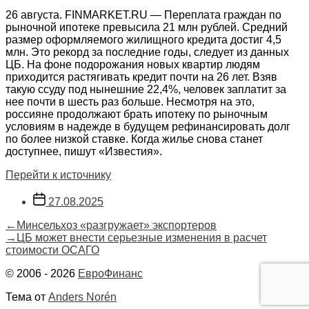
26 августа. FINMARKET.RU — Переплата граждан по
рыночной ипотеке превысила 21 млн рублей. Средний
размер оформляемого жилищного кредита достиг 4,5
млн. Это рекорд за последние годы, следует из данных
ЦБ. На фоне подорожания новых квартир людям
приходится растягивать кредит почти на 26 лет. Взяв
такую ссуду под нынешние 22,4%, человек заплатит за
нее почти в шесть раз больше. Несмотря на это,
россияне продолжают брать ипотеку по рыночным
условиям в надежде в будущем рефинансировать долг
по более низкой ставке. Когда жилье снова станет
доступнее, пишут «Известия».
Перейти к источнику
Дата
27.08.2025
записи
Навигация
Предыдущая
←
Минсельхоз «разгружает» экспортеров
запись:
Следующая
→
ЦБ может внести серьезные изменения в расчет
по
запись:
стоимости ОСАГО
записям
© 2006 - 2026
ЕвроФинанс
Тема от
Anders Norén