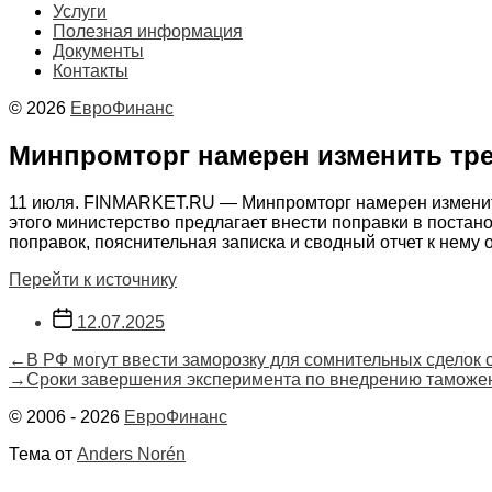
Услуги
Полезная информация
Документы
Контакты
© 2026
ЕвроФинанс
Минпромторг намерен изменить тре
11 июля. FINMARKET.RU — Минпромторг намерен изменить 
этого министерство предлагает внести поправки в поста
поправок, пояснительная записка и сводный отчет к нему
Перейти к источнику
Дата
12.07.2025
записи
Навигация
Предыдущая
←
В РФ могут ввести заморозку для сомнительных сделок 
запись:
Следующая
→
Сроки завершения эксперимента по внедрению таможе
по
запись:
© 2006 - 2026
ЕвроФинанс
записям
Тема от
Anders Norén